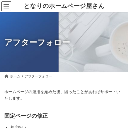
コ
ナ
となりのホームページ屋さん
ン
ビ
テ
ゲ
ン
ー
ツ
シ
へ
ョ
ス
ン
キ
に
アフターフォロー
ッ
移
プ
動
ホーム
アフターフォロー
ホームページの運用を始めた後、困ったことがあればサポートい
たします。
固定ページの修正
都度払い